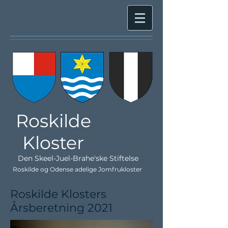
Roskilde
Kloster
Den Skeel-Juel-Brahe'ske Stiftelse
Roskilde og Odense adelige Jomfrukloster
Roskilde Klosters
Årsberetning 2021